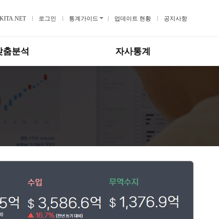
KITA.NET
로그인
통계가이드
업데이트 현황
공지사항
맞춤분석
자사통계