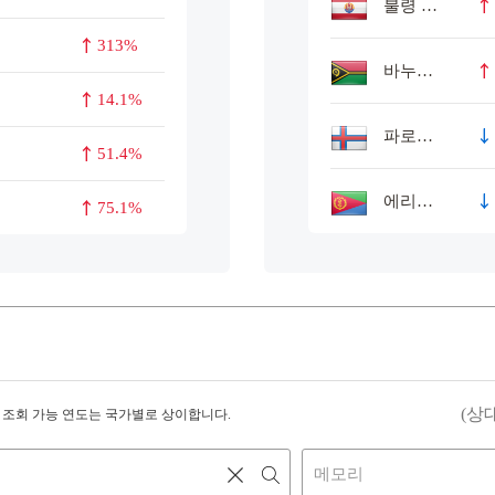
불령 폴리네시아
313%
바누아투
14.1%
파로에 군도
51.4%
에리트레아
75.1%
(상
조회 가능 연도는 국가별로 상이합니다.