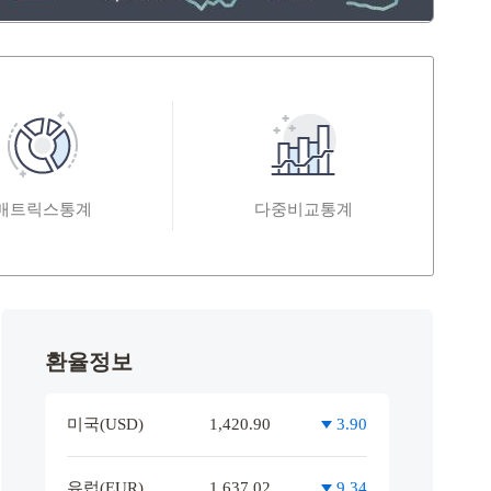
매트릭스통계
다중비교통계
(기준 : 2026년 6월, 백만$)
18,789
환율정보
17,095
16,527
2026.04
2026.05
2026.06
미국(USD)
1,420.90
3.90
부 2026년 상반기 수출입 동향
2026년 6월 및
8-03
2026-08-03
유럽(EUR)
1,637.02
9.34