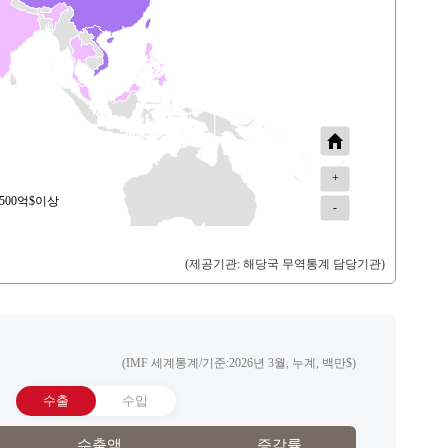
싱가포르
1,063,575
미국
1,058,035
태국
859,847
+
500억$이상
-
(제공기관: 해당국 무역통계 담당기관)
(IMF 세계통계/기준:2026년 3월, 누계, 백만$)
수출
수입
수출액
증감률
국