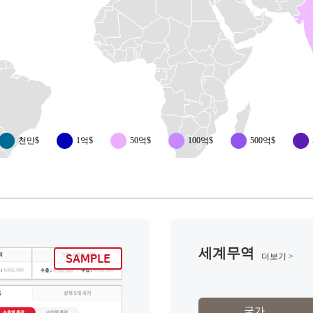
천만$
1억$
50억$
100억$
500억$
세계무역
더보기 >
국가