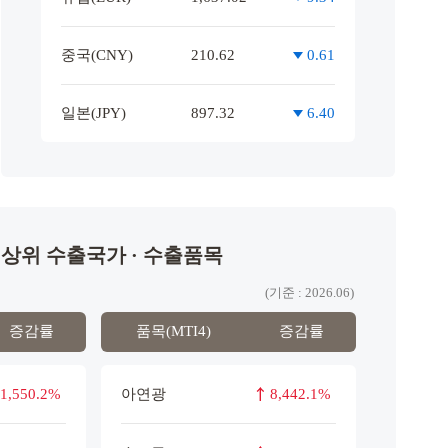
2026년 상반기 對중동·북아프리카 수출입 동향
중국(CNY)
210.62
0.61
8-03
2026-08-03
일본(JPY)
897.32
6.40
상위 수출국가 · 수출품목
(기준 : 2026.06)
증감률
품목(MTI4)
증감률
1,550.2%
아연광
8,442.1%