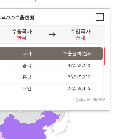
854232)
수출현황
수출국가
수입국가
한국
전체
국가
수출금액(천$)
중국
47,552,250
홍콩
23,345,056
대만
22,559,436
베트남
14,615,331
업데이트 : 2026.06
필리핀
4,098,562
말레이시아
3,624,108
인도(인디아)
1,768,193