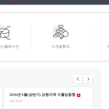
탑시뮬레이션
시계열통계
20,493
‹
›
5,460
13,884
26.01
2026.02
2026.03
L
2026년 6월(상반기) 강원지역 수출입동향
경기북
2026-08-03
2026-0